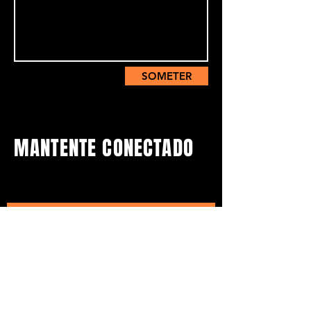
SOMETER
MANTENTE CONECTADO
Sign up para que te enteres
de próximos eventos.
Suscríbete
QUIENES SOMOS: